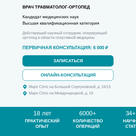
ВРАЧ ТРАВМАТОЛОГ-ОРТОПЕД
Кандидат медицинских наук
Высшая квалификационная категория
Действующий научный сотрудник, оперирующий
ортопед в области спортивной медицины
ПЕРВИЧНАЯ КОНСУЛЬТАЦИЯ: 6 000 ₽
ЗАПИСАТЬСЯ
ОНЛАЙН-КОНСУЛЬТАЦИЯ
Major Clinic на Большой Серпуховской, д. 16/15
Major Clinic на Международной, д. 19
18 лет
6000+
34+
ПРАКТИЧЕСКИЙ
КОЛИЧЕСТВО
НАУЧ
ОПЫТ
ОПЕРАЦИЙ
СТАТ