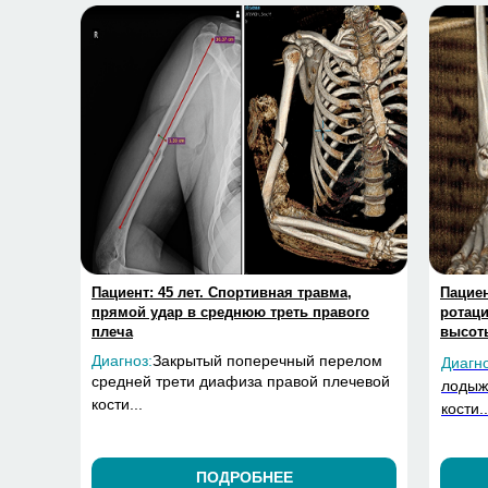
Пациент: 45 лет. Спортивная травма,
Пациен
прямой удар в среднюю треть правого
ротаци
плеча
высот
Диагноз:
Закрытый поперечный перелом
Диагно
средней трети диафиза правой плечевой
лодыж
кости...
кости..
ПОДРОБНЕЕ